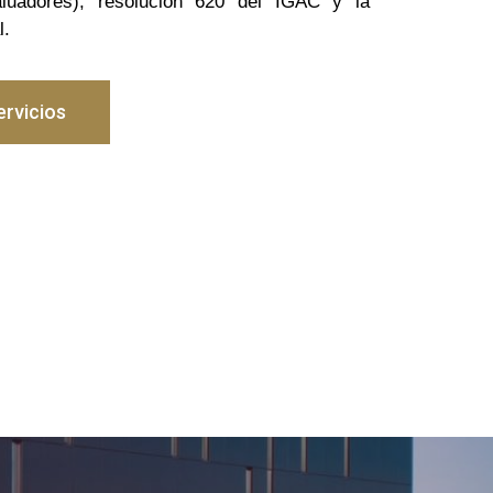
aluadores), resolución 620 del IGAC y la
l.
rvicios