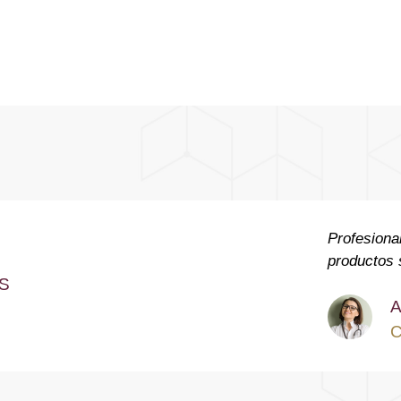
Profesiona
productos s
AS
A
C