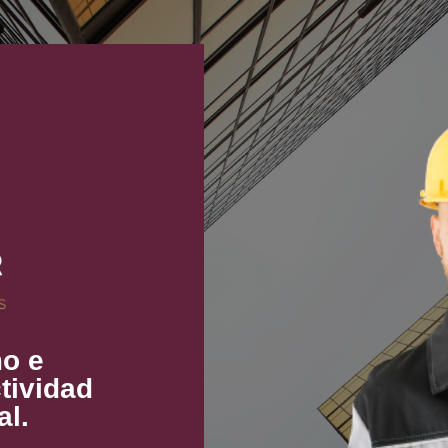
mo e
tividad
al.